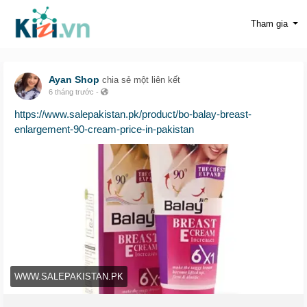
Tham gia
Ayan Shop
chia sẻ một liên kết
6 tháng trước
-
https://www.salepakistan.pk/product/bo-balay-breast-
enlargement-90-cream-price-in-pakistan
WWW.SALEPAKISTAN.PK