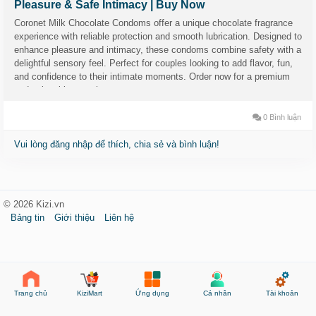
Pleasure & Safe Intimacy | Buy Now
Coronet Milk Chocolate Condoms offer a unique chocolate fragrance
experience with reliable protection and smooth lubrication. Designed to
enhance pleasure and intimacy, these condoms combine safety with a
delightful sensory feel. Perfect for couples looking to add flavor, fun,
and confidence to their intimate moments. Order now for a premium
and enjoyable experience
0 Bình luận
Vui lòng đăng nhập để thích, chia sẻ và bình luận!
© 2026 Kizi.vn
Bảng tin
Giới thiệu
Liên hệ
KiziMart
Ứng dụng
Cá nhân
Tài khoản
Trang chủ