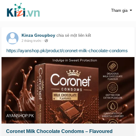
Tham gia
Kinza Groupboy
chia sẻ một liên kết
2 tháng trước
-
https://ayanshop.pk/product/coronet-milk-chocolate-condoms
AYANSHOP.PK
Coronet Milk Chocolate Condoms – Flavoured