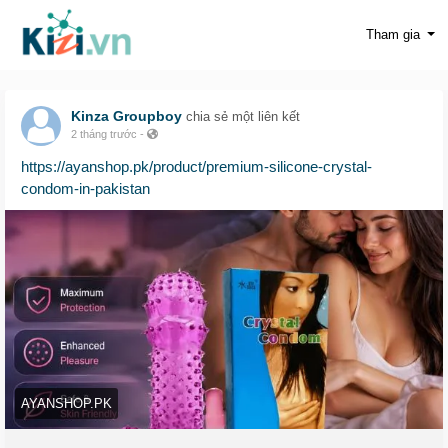
Tham gia
Kinza Groupboy
chia sẻ một liên kết
2 tháng trước
-
https://ayanshop.pk/product/premium-silicone-crystal-
condom-in-pakistan
AYANSHOP.PK