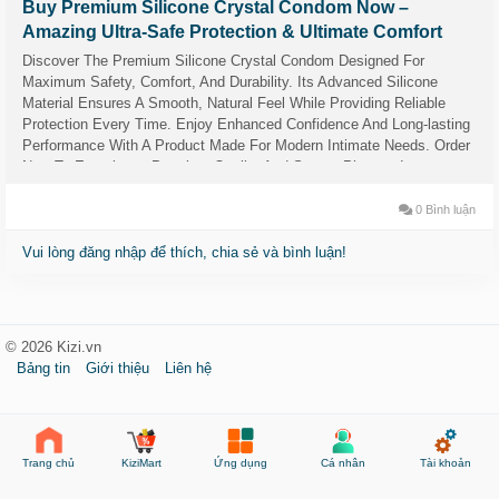
Buy Premium Silicone Crystal Condom Now –
Amazing Ultra-Safe Protection & Ultimate Comfort
Discover The Premium Silicone Crystal Condom Designed For
Maximum Safety, Comfort, And Durability. Its Advanced Silicone
Material Ensures A Smooth, Natural Feel While Providing Reliable
Protection Every Time. Enjoy Enhanced Confidence And Long-lasting
Performance With A Product Made For Modern Intimate Needs. Order
Now To Experience Premium Quality And Secure Pleasure!
0 Bình luận
Vui lòng đăng nhập để thích, chia sẻ và bình luận!
© 2026 Kizi.vn
Bảng tin
Giới thiệu
Liên hệ
KiziMart
Ứng dụng
Cá nhân
Tài khoản
Trang chủ