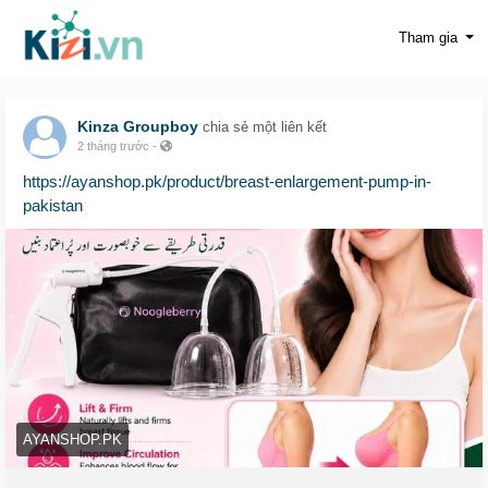
Tham gia
Kinza Groupboy
chia sẻ một liên kết
2 tháng trước
-
https://ayanshop.pk/product/breast-enlargement-pump-in-
pakistan
AYANSHOP.PK