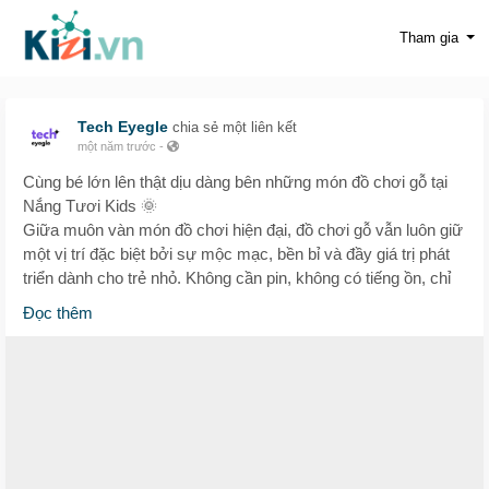
Tham gia
Tech Eyegle
chia sẻ một liên kết
một năm trước
-
Cùng bé lớn lên thật dịu dàng bên những món đồ chơi gỗ tại
Nắng Tươi Kids 🌞
Giữa muôn vàn món đồ chơi hiện đại, đồ chơi gỗ vẫn luôn giữ
một vị trí đặc biệt bởi sự mộc mạc, bền bỉ và đầy giá trị phát
triển dành cho trẻ nhỏ. Không cần pin, không có tiếng ồn, chỉ
cần một vài khối gỗ đơn giản, bé đã có thể tưởng tượng ra cả
Đọc thêm
một thế giới!
Tại Nắng Tươi Kids, chúng tôi chọn lọc kỹ từng món đồ chơi
gỗ từ chất liệu đến thiết kế:
✅ An toàn tuyệt đối gỗ tự nhiên, sơn gốc nước, không hóa
chất độc hại.
✅ Phát triển trí tuệ và kỹ năng vận động qua xếp hình, mô
hình, bảng chữ cái...