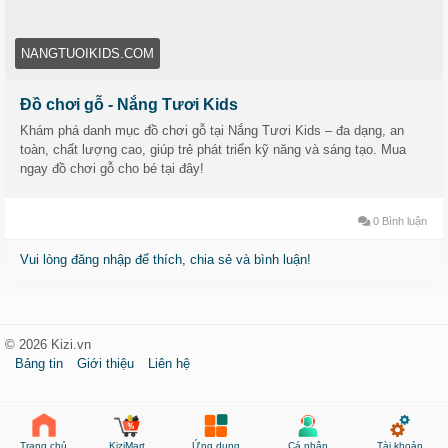
✅ Thân thiện môi trường và bền vững chơi lâu, truyền đời,
không tạo rác thải nhựa.
💛 Đồ chơi gỗ không chỉ là món quà cho bé, mà còn là sự an
NANGTUOIKIDS.COM
tâm cho ba mẹ và một phần ký ức đẹp trong tuổi thơ con.
📌 Khám phá ngay bộ sưu tập đồ chơi gỗ an toàn tại Nắng
Đồ chơi gỗ - Nắng Tươi Kids
Tươi Kids:
https://nangtuoikids.com/do-choi-go/
Khám phá danh mục đồ chơi gỗ tại Nắng Tươi Kids – đa dạng, an
toàn, chất lượng cao, giúp trẻ phát triển kỹ năng và sáng tạo. Mua
ngay đồ chơi gỗ cho bé tại đây!
0 Bình luận
Vui lòng đăng nhập để thích, chia sẻ và bình luận!
© 2026 Kizi.vn
Bảng tin
Giới thiệu
Liên hệ
KiziMart
Ứng dụng
Cá nhân
Tài khoản
Trang chủ