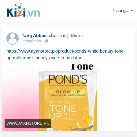
Tham gia
Tariq Abbasi
chia sẻ một liên kết
9 tháng trước
-
https://www.ayanstore.pk/product/ponds-white-beauty-tone-
up-milk-mask-honey-price-in-pakistan
WWW.AYANSTORE.PK