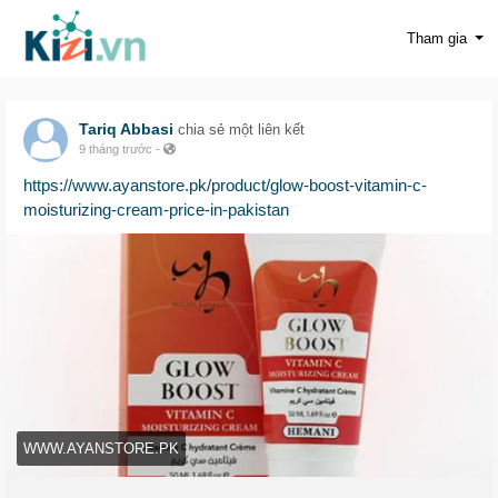
Tham gia
Tariq Abbasi
chia sẻ một liên kết
9 tháng trước
-
https://www.ayanstore.pk/product/glow-boost-vitamin-c-
moisturizing-cream-price-in-pakistan
WWW.AYANSTORE.PK