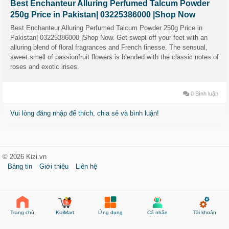
Best Enchanteur Alluring Perfumed Talcum Powder
250g Price in Pakistan| 03225386000 |Shop Now
Best Enchanteur Alluring Perfumed Talcum Powder 250g Price in
Pakistan| 03225386000 |Shop Now. Get swept off your feet with an
alluring blend of floral fragrances and French finesse. The sensual,
sweet smell of passionfruit flowers is blended with the classic notes of
roses and exotic irises.
0 Bình luận
Vui lòng đăng nhập để thích, chia sẻ và bình luận!
© 2026 Kizi.vn
Bảng tin
Giới thiệu
Liên hệ
KiziMart
Ứng dụng
Cá nhân
Tài khoản
Trang chủ