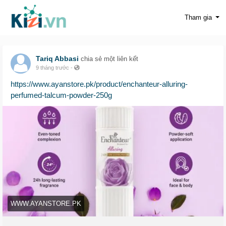
Tham gia
Tariq Abbasi
chia sẻ một liên kết
9 tháng trước
-
https://www.ayanstore.pk/product/enchanteur-alluring-
perfumed-talcum-powder-250g
WWW.AYANSTORE.PK