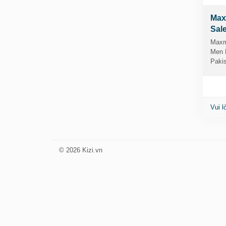
Max
Sal
Maxm
Men E
Pakis
Vui l
© 2026 Kizi.vn