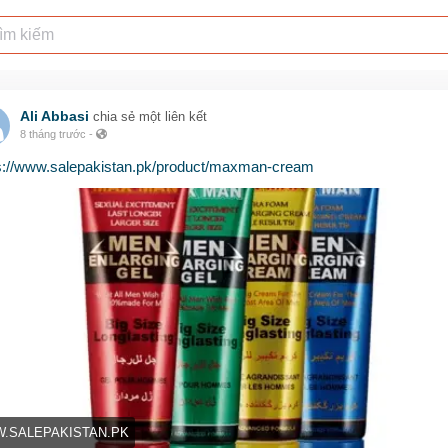
Ali Abbasi
chia sẻ một liên kết
8 tháng trước
-
s://www.salepakistan.pk/product/maxman-cream
.SALEPAKISTAN.PK