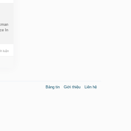
axman
ce In
h luận
Bảng tin
Giới thiệu
Liên hệ