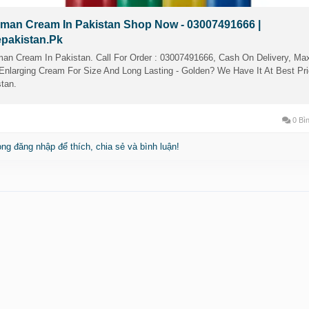
man Cream In Pakistan Shop Now - 03007491666 |
epakistan.Pk
an Cream In Pakistan. Call For Order : 03007491666, Cash On Delivery, M
nlarging Cream For Size And Long Lasting - Golden? We Have It At Best Pri
tan.
0 Bìn
òng đăng nhập để thích, chia sẻ và bình luận!