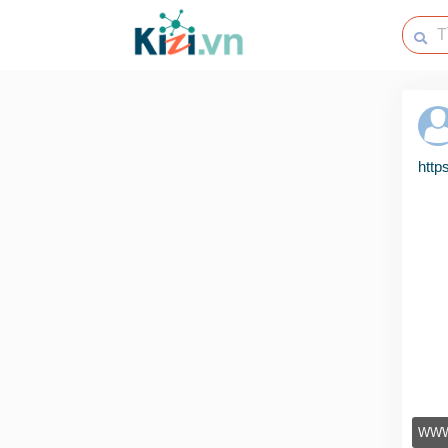
http
WWW