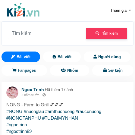
Tham gia
Tìm kiếm
Bài viết
Bài viết
Người dùng
Fanpages
Nhóm
Sự kiện
Ngoc Trinh
Đã thêm 17 ảnh
2 năm trước
-
NONG - Farm to Grill 💕💕💕
#NONG
#nuonglau
#amthucnuong
#raucunuong
#NONGTANPHU
#TUDAIMYNHAN
#ngoctrinh
#ngoctrinh89