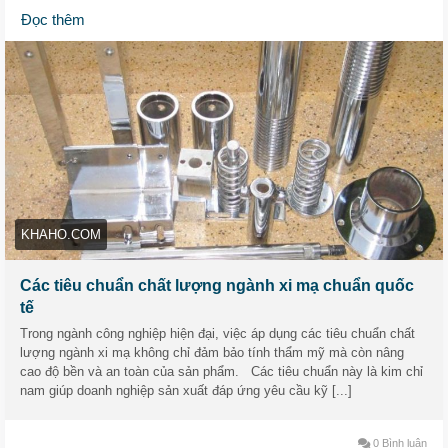
ăn mòn và độ dày lớp mạ, giúp doanh nghiệp nâng cao chất
Đọc thêm
lượng và dễ dàng tiếp cận thị trường toàn cầu.
Website:
https://khaho.com/tin-tuc/cac-tieu-chuan-chat-luong-
nganh-xi-ma/
#Khaho
#Khaihoan
#Tieuchuanchatluongnganhxima
#Tieuchuanxima
KHAHO.COM
Các tiêu chuẩn chất lượng ngành xi mạ chuẩn quốc
tế
Trong ngành công nghiệp hiện đại, việc áp dụng các tiêu chuẩn chất
lượng ngành xi mạ không chỉ đảm bảo tính thẩm mỹ mà còn nâng
cao độ bền và an toàn của sản phẩm. Các tiêu chuẩn này là kim chỉ
nam giúp doanh nghiệp sản xuất đáp ứng yêu cầu kỹ [...]
0 Bình luận