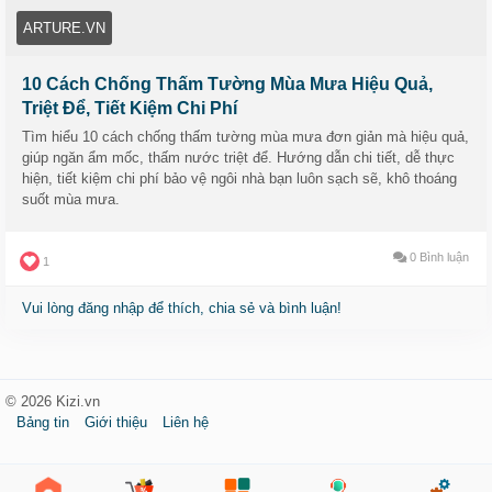
ARTURE.VN
🌟 Arture Design chia sẻ 10 cách chống thấm tường mùa
mưa cho nhà mới và nhà cũ:
10 Cách Chống Thấm Tường Mùa Mưa Hiệu Quả,
Triệt Để, Tiết Kiệm Chi Phí
🧱 Xử lý bề mặt kỹ lưỡng trước khi sơn chống thấm.
Tìm hiểu 10 cách chống thấm tường mùa mưa đơn giản mà hiệu quả,
giúp ngăn ẩm mốc, thấm nước triệt để. Hướng dẫn chi tiết, dễ thực
🧱 Trám kín khe hở, vết nứt.
hiện, tiết kiệm chi phí bảo vệ ngôi nhà bạn luôn sạch sẽ, khô thoáng
suốt mùa mưa.
🧱 Chống thấm chân tường, khe tiếp giáp giữa 2 nhà.
0 Bình luận
🧱 Dùng sơn chống thấm ngoài trời & trong nhà đúng kỹ thuật.
1
Vui lòng đăng nhập để thích, chia sẻ và bình luận!
🧱 Xử lý chống thấm ngược cho khu vực khó tiếp cận.
💪 Với đội ngũ Arture Design, mọi hạng mục được thi công
bằng vật liệu cao cấp, kỹ thuật tiên tiến, bảo hành rõ ràng –
© 2026 Kizi.vn
giúp ngăn nước triệt để, giữ tường bền đẹp lâu dài với chi phí
Bảng tin
Giới thiệu
Liên hệ
tối ưu.
📌 Xem chi tiết 10 cách chống thấm triệt để tại đây: