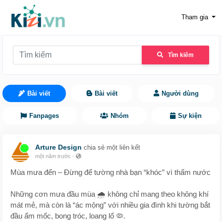
Tham gia
Tìm kiếm
Bài viết
Bài viết
Người dùng
Fanpages
Nhóm
Sự kiện
Arture Design
chia sẻ một liên kết
một năm trước
-
Mùa mưa đến – Đừng để tường nhà bạn “khóc” vì thấm nước
Những cơn mưa đầu mùa 🌧️ không chỉ mang theo không khí
mát mẻ, mà còn là “ác mộng” với nhiều gia đình khi tường bắt
đầu ẩm mốc, bong tróc, loang lổ 🦠.