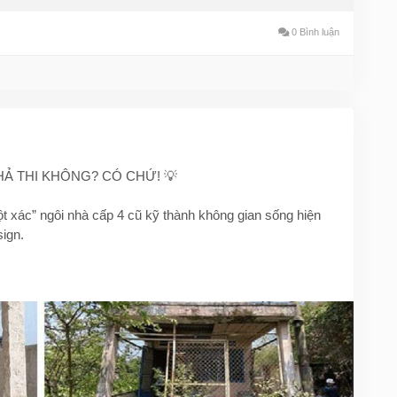
/cai-tao-nha-cap-4-co-gac-lung-dep/
0 Bình luận
acap4
#thietkenoithatdep
#noithatthongminh
caitaocongtrinh
#arturedesign
KHẢ THI KHÔNG? CÓ CHỨ! 💡
lột xác” ngôi nhà cấp 4 cũ kỹ thành không gian sống hiện
sign.
hấm, thay mái, sơn nước, lát nền
ư gạch men, tôn lạnh
 nhiên
ông phát sinh
g kế hoạch và chọn đúng đối tác!