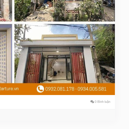
 100 triệu từ 40m2 đến 55m2, có cả sân vườn, gác lửng,
g-noi-that/dich-vu-cai-tao-sua-nha-cap-4-duoi-100-trieu-dong-
nhacap4
#suanhagiatot
#noithatgiadinh
#caitaonhadep
congnoithattrongoi
0 Bình luận