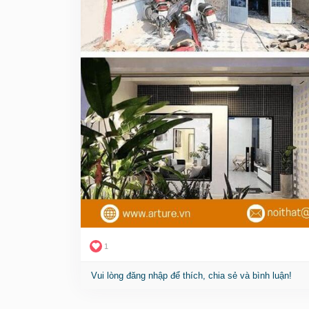
💬 Đã có hàng chục mẫu sửa nhà cấp 4 đẹp dưới
phong cách tối giản… cho bạn lựa chọn!
👉 Tìm hiểu chi tiết tại đây:
🔗
https://arture.vn/thiet-ke-va-thi-cong/thi-con
dep-tiet-kiem-chi-phi/
#suanhacap4
#suanhacap4duoi100trieu
#caitao
#thietkenhadep
#nhacap4dep
#arturedesign
#thi
1
Vui lòng đăng nhập để thích, chia sẻ và bình luận!