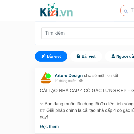
Bài viết
Bài viết
Người d
Arture Design
chia sẻ một liên kết
10 tháng trước
-
CẢI TẠO NHÀ CẤP 4 CÓ GÁC LỬNG ĐẸP – G
✨ Bạn đang muốn tận dụng tối đa diện tích sống
👉 Giải pháp chính là cải tạo nhà cấp 4 có gác 
nay!
Đọc thêm
🏡 Vì sao nên cải tạo nhà cấp 4 có gác lửng?