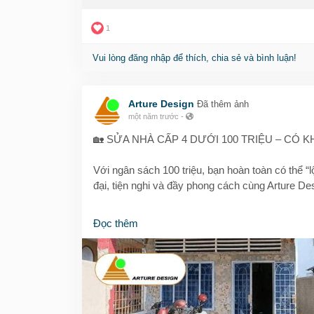
🔗
https://arture.vn/cai-tao-sua-chua-cong-trinh
1
#caitaonhacap4cogaclun
#caitaonhadep
#suanh
#kientrucnhadep
#thietkegaclun
#nhacap4dep
#
Vui lòng đăng nhập để thích, chia sẻ và bình luận!
Arture Design
Đã thêm ảnh
một năm trước
-
🏡 SỬA NHÀ CẤP 4 DƯỚI 100 TRIỆU – CÓ 
Với ngân sách 100 triệu, bạn hoàn toàn có thể “
đại, tiện nghi và đầy phong cách cùng Arture De
✨ Chúng tôi sẽ giúp bạn:
Đọc thêm
✅ Ưu tiên các hạng mục quan trọng như chống t
✅ Sử dụng vật liệu giá tốt nhưng chất lượng nh
✅ Thiết kế không gian mở, tận dụng ánh sáng tự
✅ Lập kế hoạch chi tiết, báo giá minh bạch – kh
📌 Bạn không cần đầu tư quá nhiều, chỉ cần đún