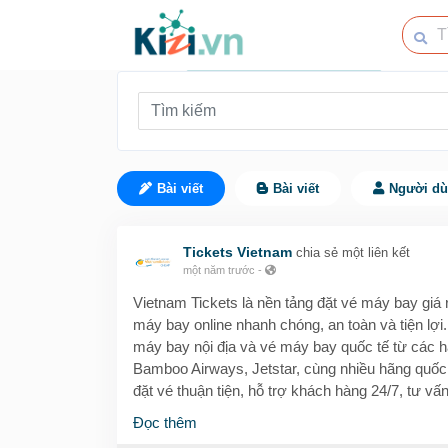
Bài viết
Bài viết
Người d
Tickets Vietnam
chia sẻ một liên kết
một năm trước
-
Vietnam Tickets là nền tảng đặt vé máy bay giá 
máy bay online nhanh chóng, an toàn và tiện lợi
máy bay nội địa và vé máy bay quốc tế từ các hã
Bamboo Airways, Jetstar, cùng nhiều hãng quốc
đặt vé thuận tiện, hỗ trợ khách hàng 24/7, tư vấ
du lịch, hay du học, chúng tôi luôn đồng hành cù
Đọc thêm
Thông tin liên hệ: