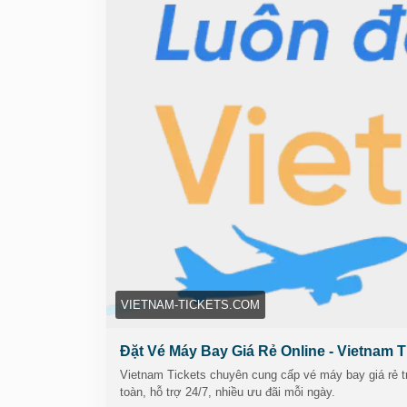
Website:
https://vietnam-tickets.com/
Địa chỉ: 69 Võ Thị Sáu, P.6, Q.3, Hồ Chí Minh, 
Maps:
https://maps.app.goo.gl/nME1k4XK2W
Phone: 19003173
Email: vietnamtickets16@gmail.com
Hashtags:
#vemaybaygiare
#sanvemaybayre
#
VIETNAM-TICKETS.COM
Đặt Vé Máy Bay Giá Rẻ Online - Vietnam T
Vietnam Tickets chuyên cung cấp vé máy bay giá rẻ t
toàn, hỗ trợ 24/7, nhiều ưu đãi mỗi ngày.