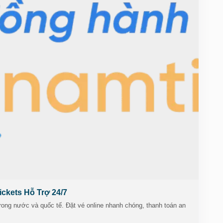
Vietnam
o9CZQKA
vemaybaytphcm
#vemaybayhcm
#datvemaybayre
ickets Hỗ Trợ 24/7
rong nước và quốc tế. Đặt vé online nhanh chóng, thanh toán an