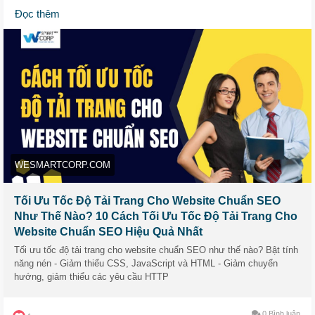
định dạng WebP, AVIF!
Đọc thêm
🔹 2. Tối Ưu Mã Nguồn
Loại bỏ khoảng trắng, ký tự thừa bằng CSSNano, UglifyJS.
Kết hợp nhiều file CSS/JS lại để giảm số lượng yêu cầu
HTTP.
🔹 3. Giảm Số Lượng Yêu Cầu HTTP
Dùng CSS Sprites, gộp file CSS, JavaScript, hạn chế plugin
không cần thiết để website nhẹ hơn.
WESMARTCORP.COM
🔹 4. Tối Ưu Hình Ảnh
Giảm kích thước trước khi tải lên, bật lazy loading, sử dụng
Tối Ưu Tốc Độ Tải Trang Cho Website Chuẩn SEO
SVG cho icon để trang web hiển thị nhanh hơn.
Như Thế Nào? 10 Cách Tối Ưu Tốc Độ Tải Trang Cho
Website Chuẩn SEO Hiệu Quả Nhất
🔹 5. Tránh JavaScript Chặn Hiển Thị
Tối ưu tốc độ tải trang cho website chuẩn SEO như thế nào? Bật tính
Sử dụng async hoặc defer, xóa thư viện không cần thiết và
năng nén - Giảm thiểu CSS, JavaScript và HTML - Giảm chuyển
đặt JavaScript ở cuối trang.
hướng, giảm thiểu các yêu cầu HTTP
🔹 6. Kích Hoạt Bộ Nhớ Đệm (Cache)
0 Bình luận