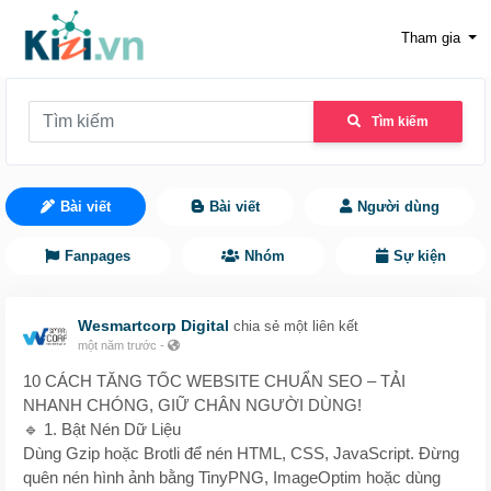
Tham gia
Tìm kiếm
Bài viết
Bài viết
Người dùng
Fanpages
Nhóm
Sự kiện
Wesmartcorp Digital
chia sẻ một liên kết
một năm trước
-
10 CÁCH TĂNG TỐC WEBSITE CHUẨN SEO – TẢI
NHANH CHÓNG, GIỮ CHÂN NGƯỜI DÙNG!
🔹 1. Bật Nén Dữ Liệu
Dùng Gzip hoặc Brotli để nén HTML, CSS, JavaScript. Đừng
quên nén hình ảnh bằng TinyPNG, ImageOptim hoặc dùng