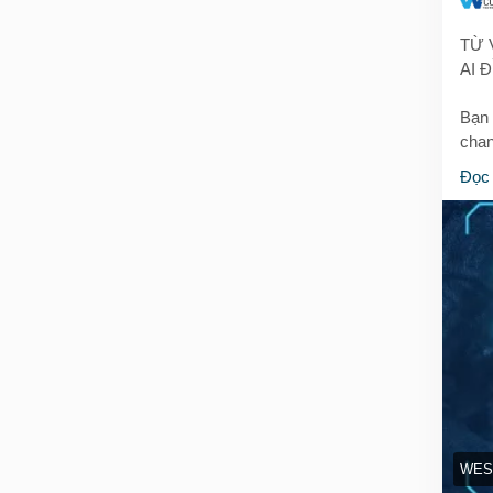
TỪ 
AI 
Bạn 
chan
Đọc
💡 T
đang
🔥 T
🎨 A
🎬 R
🖌️ 
📸 P
🧠 D
🏢 G
cho 
WES
📱 W