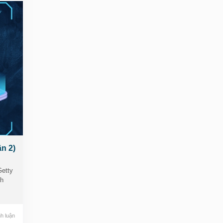
ợ
 thể
t-
n 2)
Getty
oa
nh
h luận