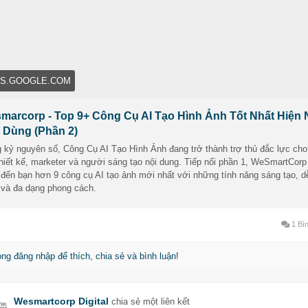
tbreeder: Tạo & biến đổi hình ảnh sáng tạo chỉ bằng vài cú click
nway ML: Kết hợp AI cho cả ảnh và video chuyên nghiệp
tor AI: Vẽ nên cả thế giới từ văn bản
eamStudio: Biến ý tưởng thành ảnh chi tiết
ES.GOOGLE.COM
MBO Dream & Bing Image Creator: Dành cho tín đồ sáng tạo di độ
marcorp - Top 9+ Công Cụ AI Tạo Hình Ảnh Tốt Nhất Hiện 
ừ thiết kế cá nhân đến chiến dịch marketing chuyên nghiệp – đừng bỏ
 Dùng (Phần 2)
g công cụ này nếu bạn muốn tăng tốc độ – nâng chất lượng – tiết k
phí cho các dự án hình ảnh.
 kỷ nguyên số, Công Cụ AI Tạo Hình Ảnh đang trở thành trợ thủ đắc lực cho
hiết kế, marketer và người sáng tạo nội dung. Tiếp nối phần 1, WeSmartCorp
 đến bạn hơn 9 công cụ AI tạo ảnh mới nhất với những tính năng sáng tạo, d
m chi tiết bài viết tại:
 và đa dạng phong cách.
ttps://sites.google.com/view/wesmartcorp/tin-t%E1%BB%A9c-
E1%BA%BFn-th%E1%BB%A9c/top-9-c%C3%B4ng-c%E1%BB%A5-a
1%BA%A1o-h%C3%ACnh-%E1%BA%A3nh-t%E1%BB%91t-
1 Bìn
E1%BA%A5t-hi%E1%BB%87n-nay-n%C3%AAn-d%C3%B9ng-
E1%BA%A7n-2
òng đăng nhập để thích, chia sẻ và bình luận!
Wesmartcorp Digital
chia sẻ một liên kết