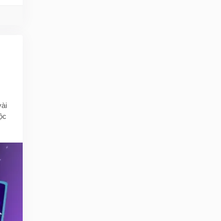
H
vài
ộc
ất,
le
 nền