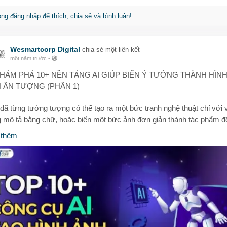
òng đăng nhập để thích, chia sẻ và bình luận!
Wesmartcorp Digital
chia sẻ một liên kết
một năm trước
-
KHÁM PHÁ 10+ NỀN TẢNG AI GIÚP BIẾN Ý TƯỞNG THÀNH HÌN
 ẤN TƯỢNG (PHẦN 1)
đã từng tưởng tượng có thể tạo ra một bức tranh nghệ thuật chỉ với 
 mô tả bằng chữ, hoặc biến một bức ảnh đơn giản thành tác phẩm đ
nhờ AI chưa?
 thêm
eSmartCorp giới thiệu đến bạn danh sách 10+ công cụ AI hiện đại nh
rợ tạo hình ảnh từ văn bản và ảnh thật – nổi bật như Midjourney, Stab
usion, Canva, DALL·E 2...
dù bạn là nhà thiết kế, người sáng tạo nội dung hay marketer, những
 này sẽ giúp bạn:
ng tốc quy trình thiết kế