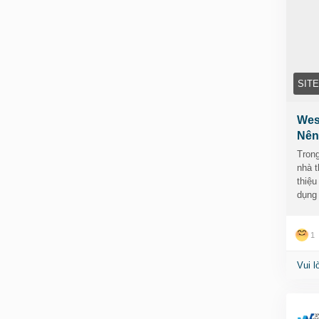
- Ar
- Ru
- Fo
- Dr
SIT
- WO
Wes
🎯 T
Nên
nhữn
chi 
Trong
nhà t
thiệu
🔗 Xe
dụng
👉
h
ki%
t%E
1
nh%
ph%
Vui l