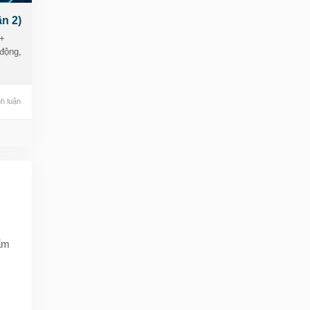
n 2)
ng-
9+
động,
h luận
oa
hẩm