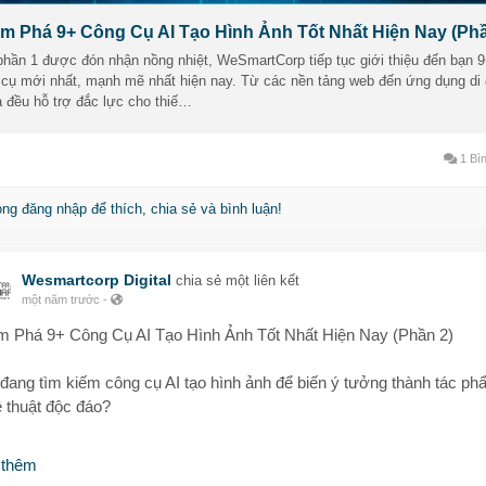
m Phá 9+ Công Cụ AI Tạo Hình Ảnh Tốt Nhất Hiện Nay (Phầ
ìm hiểu chi tiết từng công cụ & cách ứng dụng ngay tại đây:
ttps://wesmartcorpdigital.wordpress.com/2025/07/09/kham-pha-9-co
hần 1 được đón nhận nồng nhiệt, WeSmartCorp tiếp tục giới thiệu đến bạn 
 cụ mới nhất, mạnh mẽ nhất hiện nay. Từ các nền tảng web đến ứng dụng di 
i-tao-hinh-anh-tot-nhat-hien-nay-phan-2/
ả đều hỗ trợ đắc lực cho thiế…
ng dụng ngay – Đẹp hình, chất content, tăng hiệu quả!
1 Bìn
gcuaitaohinhanh
#taohinhanhbangai
#aitaohinhanh
#thietkehinhanhai
gcuai
#hinhanhvangchatluong
#taohinhanhtudulieu
#congcutudongh
òng đăng nhập để thích, chia sẻ và bình luận!
sinhnoidung
#wesmartcorp
Wesmartcorp Digital
chia sẻ một liên kết
một năm trước
-
 Phá 9+ Công Cụ AI Tạo Hình Ảnh Tốt Nhất Hiện Nay (Phần 2)
đang tìm kiếm công cụ AI tạo hình ảnh để biến ý tưởng thành tác p
 thuật độc đáo?
eSmartCorp giới thiệu 9+ công cụ AI ""đỉnh của chóp"" giúp bạn:
 thêm
ến văn bản thành hình ảnh đầy cảm xúc với Fotor AI, DreamStudio,