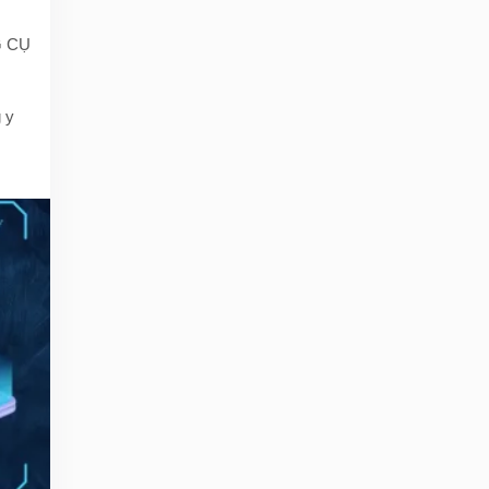
G CỤ
 y
 ảnh
ùng