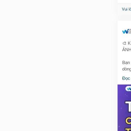
Vui l
🎨 
ẢNH
Bạn 
dòng
đáo 
Đọc
🔥 W
hỗ t
Diff
Cho 
tảng
✨ Tă