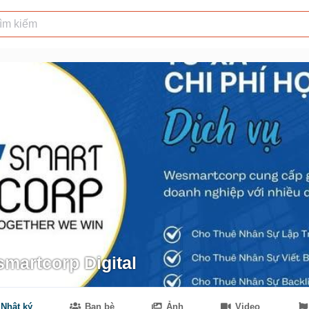
martcorp Digital
Nhật ký
Bạn bè
Ảnh
Video