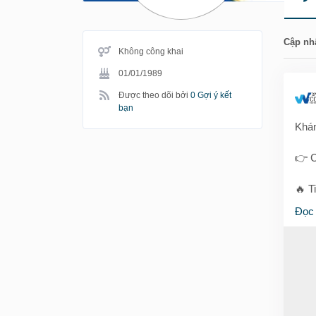
Cập nh
Không công khai
01/01/1989
Được theo dõi bởi
0 Gợi ý kết
bạn
Khám
👉 C
🔥 T
ảnh 
Đọc
chuy
🎨 B
📸 T
💻 H
💡 M