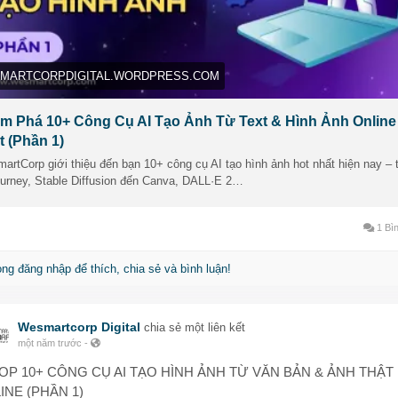
ơi nguồn cảm hứng bất tận
o ra hình ảnh chất lượng cao trong tích tắc
ao gồm cả công cụ miễn phí và trả phí, phù hợp với cả người mới v
MARTCORPDIGITAL.WORDPRESS.COM
ên:
uyển đổi văn bản thành tranh ảnh độc đáo
m Phá 10+ Công Cụ AI Tạo Ảnh Từ Text & Hình Ảnh Online
a chọn phong cách, hiệu ứng theo ý thích
t (Phần 1)
o logo, ảnh minh họa, slide thuyết trình bằng AI
rtCorp giới thiệu đến bạn 10+ công cụ AI tạo hình ảnh hot nhất hiện nay – 
ourney, Stable Diffusion đến Canva, DALL·E 2…
em ngay bài viết chi tiết tại đây để tìm ra công cụ phù hợp nhất với b
ttps://wesmartcorpdigital.wordpress.com/2025/07/04/kham-pha-10-c
i-tao-anh-tu-text-hinh-anh-online-moi-nhat-phan-1/
1 Bìn
òng đăng nhập để thích, chia sẻ và bình luận!
Wesmartcorp Digital
chia sẻ một liên kết
một năm trước
-
TOP 10+ CÔNG CỤ AI TẠO HÌNH ẢNH TỪ VĂN BẢN & ẢNH THẬT
INE (PHẦN 1)