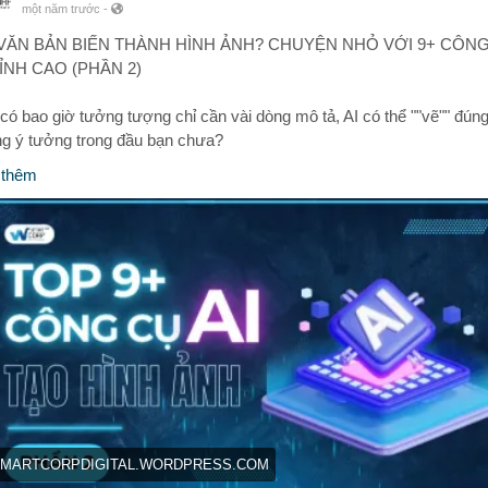
một năm trước
-
VĂN BẢN BIẾN THÀNH HÌNH ẢNH? CHUYỆN NHỎ VỚI 9+ CÔN
ĐỈNH CAO (PHẦN 2)
có bao giờ tưởng tượng chỉ cần vài dòng mô tả, AI có thể ""vẽ"" đúng
g ý tưởng trong đầu bạn chưa?
 thêm
ừ ý tưởng marketing, thiết kế đến nội dung mạng xã hội – AI tạo hình
 là “cánh tay phải” cho các designer, marketer và content creator.
rong phần 2 này, WeSmartCorp gợi ý 9+ công cụ AI đỉnh của đỉnh:
rtbreeder – Hô biến hình ảnh nhân vật, phong cảnh siêu sáng tạo
unway ML – Vừa tạo ảnh vừa chỉnh video, quá tiện cho team media
Fotor AI – Nhập mô tả là có ảnh nghệ ngay
icWish – Tách nền, thay cảnh, chỉnh ảnh ảo diệu
reamStudio – Biến mô tả chi tiết thành tranh độc lạ
etty Images & Shutterstock – Chuẩn bản quyền, ảnh đẹp sắc nét, d
doanh nghiệp
MARTCORPDIGITAL.WORDPRESS.COM
OMBO Dream & Bing AI – Cầm điện thoại là sáng tạo được ngay!