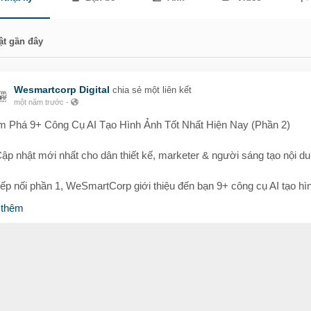
ật gần đây
Wesmartcorp Digital
chia sẻ một liên kết
một năm trước
-
 Phá 9+ Công Cụ AI Tạo Hình Ảnh Tốt Nhất Hiện Nay (Phần 2)
ập nhật mới nhất cho dân thiết kế, marketer & người sáng tạo nội du
iếp nối phần 1, WeSmartCorp giới thiệu đến bạn 9+ công cụ AI tạo hì
siêu chất đang được dân sáng tạo tin dùng. Dù bạn là người mới hay
 thêm
ên nghiệp, đây chắc chắn là những "trợ lý đắc lực" giúp bạn:
iến văn bản thành hình ảnh nghệ thuật
ạo ảnh từ ảnh thật, chỉnh sửa video
ỗ trợ cả web lẫn mobile app, cực tiện lợi!
ột vài cái tên nổi bật không thể bỏ qua: