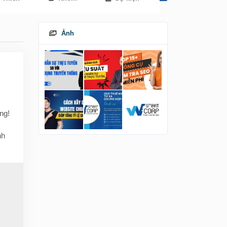
Ảnh
ng!
nh