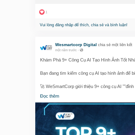
1
Vui lòng đăng nhập để thích, chia sẻ và bình luận!
Wesmartcorp Digital
chia sẻ một liên kết
một năm trước
-
Khám Phá 9+ Công Cụ AI Tạo Hình Ảnh Tốt Nhấ
Bạn đang tìm kiếm công cụ AI tạo hình ảnh để b
🚀 WeSmartCorp giới thiệu 9+ công cụ AI ""đỉnh 
✨ Biến văn bản thành hình ảnh đầy cảm xúc v
Đọc thêm
🎨 Tùy biến sáng tạo với Artbreeder, PicWish
📷 Chỉnh sửa ảnh, video chuyên nghiệp cùng 
🏢 Dành cho doanh nghiệp? Có ngay Getty Imag
📱 Tạo ảnh nhanh gọn ngay trên điện thoại cùng
Từ thiết kế, content marketing đến truyền thông