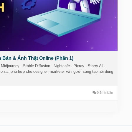
ong-cu-ai-tao-hinh-anh-online-van-ban-anh-that/
hinhanh
#thietkehinhanhai
#congcuai
ngcutudonghoa
#taisinhnoidung
#wesmartcorp
 Bản & Ảnh Thật Online (Phần 1)
djourney - Stable Diffusion - Nightcafe - Pixray - Starry AI -
n,... phù hợp cho designer, marketer và người sáng tạo nội dung
0 Bình luận