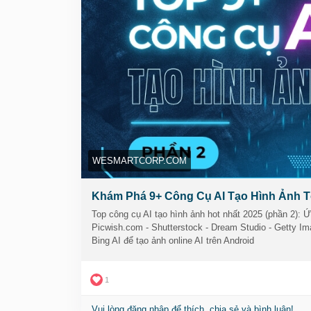
👉 Xem chi tiết từng công cụ tại đây:
🔗
https://wesmartcorp.com/ai-tri-tue-nhan-tao/c
#congcuaitaohinhanh
#taohinhanhbangai
#aitao
#hinhanhvangchatluong
#taohinhanhtudulieu
#co
WESMARTCORP.COM
Khám Phá 9+ Công Cụ AI Tạo Hình Ảnh Tố
Top công cụ AI tạo hình ảnh hot nhất 2025 (phần 2): Ứ
Picwish.com - Shutterstock - Dream Studio - Getty Im
Bing AI để tạo ảnh online AI trên Android
1
Vui lòng đăng nhập để thích, chia sẻ và bình luận!