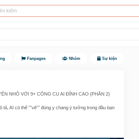
ùng
Fanpages
Nhóm
Sự kiện
ỆN NHỎ VỚI 9+ CÔNG CỤ AI ĐỈNH CAO (PHẦN 2)
 tả, AI có thể ""vẽ"" đúng y chang ý tưởng trong đầu bạn
ạng xã hội – AI tạo hình ảnh đang là “cánh tay phải” cho