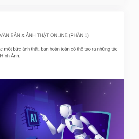
 VĂN BẢN & ẢNH THẬT ONLINE (PHẦN 1)
c một bức ảnh thật, bạn hoàn toàn có thể tạo ra những tác
 Hình Ảnh.
I tạo hình ảnh hot nhất hiện nay – từ Midjourney, Stable
, các công cụ này sẽ giúp bạn tiết kiệm thời gian, bùng nổ
g tích tắc!
ho cả người mới bắt đầu và dân chuyên nghiệp:
công cụ: