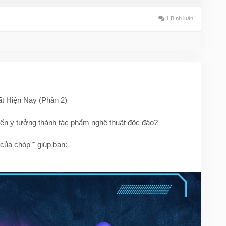
1 Bình luận
t Hiện Nay (Phần 2)
iến ý tưởng thành tác phẩm nghệ thuật độc đáo?
của chóp"" giúp bạn:
ới Fotor AI, DreamStudio, WOMBO Dream
Runway ML
es và Shutterstock hỗ trợ bản quyền chuẩn chỉnh
 Bing Image Creator
 mạng xã hội – bạn không thể thiếu các công cụ AI này!