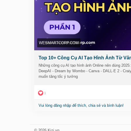
🔗
https://wesmartcorp.com/ai-tri-tue-nhan-tao/c
#congcuaitaohinhanh
#taohinhanhbangai
#aitao
#hinhanhvangchatluong
#taohinhanhtudulieu
#co
WESMARTCORP.COM
Top 10+ Công Cụ AI Tạo Hình Ảnh Từ Văn
Những công cụ AI tạo hình ảnh Online nên dùng 2025: Mi
DeepAI - Dream by Wombo - Canva - DALL·E 2 - Craiyo
muốn tăng tốc ý tưởng
1
Vui lòng đăng nhập để thích, chia sẻ và bình luận!
© 2026 Kizi.vn