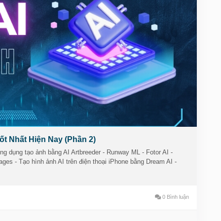
ong-cu-ai-tao-hinh-anh-tot-nhat-phan-2/
hinhanh
#thietkehinhanhai
#congcuai
ngcutudonghoa
#taisinhnoidung
#wesmartcorp
t Nhất Hiện Nay (Phần 2)
ng dụng tạo ảnh bằng AI Artbreeder - Runway ML - Fotor AI -
ages - Tạo hình ảnh AI trên điện thoại iPhone bằng Dream AI -
0 Bình luận