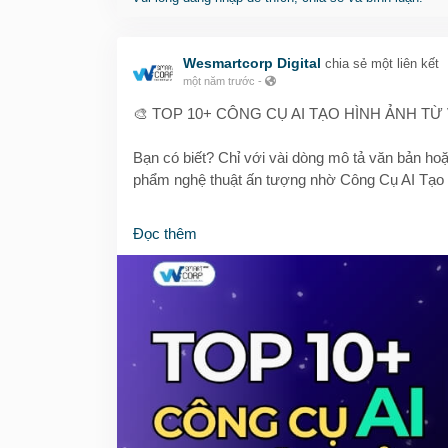
Wesmartcorp Digital
chia sẻ một liên kết
một năm trước
-
🎨 TOP 10+ CÔNG CỤ AI TẠO HÌNH ẢNH TỪ
Bạn có biết? Chỉ với vài dòng mô tả văn bản hoặ
phẩm nghệ thuật ấn tượng nhờ Công Cụ AI Tạo
🔥 WeSmartCorp giới thiệu đến bạn 10+ công cụ A
Đọc thêm
Diffusion đến Canva, DALL·E 2...
Dù bạn là designer, content creator hay marketer
ý tưởng và nâng cấp chất lượng hình ảnh chỉ tron
💡 Có cả công cụ miễn phí & trả phí, phù hợp c
✅ Biến văn bản thành tranh nghệ thuật
✅ Tùy chọn phong cách, độ chi tiết
✅ Hỗ trợ AI tạo logo, minh họa, thuyết trình...
👉 Đọc ngay bài viết chi tiết để khám phá từng 