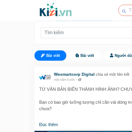
Bài viết
Bài viết
Người d
Wesmartcorp Digital
chia sẻ một liên kết
một năm trước
-
TỪ VĂN BẢN BIẾN THÀNH HÌNH ẢNH? CHUY
Bạn có bao giờ tưởng tượng chỉ cần vài dòng mô
chưa?
💡 Từ ý tưởng marketing, thiết kế đến nội dung m
Đọc thêm
các designer, marketer và content creator.