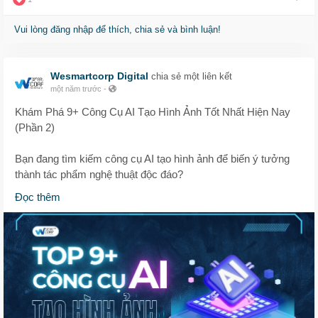
👉 Tìm hiểu chi tiết từng công cụ & cách ứng dụng ngay tại
đây:
Vui lòng đăng nhập để thích, chia sẻ và bình luận!
🔗
https://wesmartcorpdigital.wordpress.com/2025/07/09/kham-
pha-9-cong-cu-ai-tao-hinh-anh-tot-nhat-hien-nay-phan-2/
Wesmartcorp Digital
chia sẻ một liên kết
một năm trước
-
🚀 Ứng dụng ngay – Đẹp hình, chất content, tăng hiệu quả!
Khám Phá 9+ Công Cụ AI Tạo Hình Ảnh Tốt Nhất Hiện Nay
#congcuaitaohinhanh
#taohinhanhbangai
#aitaohinhanh
(Phần 2)
#thietkehinhanhai
#congcuai
#hinhanhvangchatluong
#taohinhanhtudulieu
#congcutudonghoa
#taisinhnoidung
Bạn đang tìm kiếm công cụ AI tạo hình ảnh để biến ý tưởng
#wesmartcorp
thành tác phẩm nghệ thuật độc đáo?
Đọc thêm
🚀 WeSmartCorp giới thiệu 9+ công cụ AI ""đỉnh của chóp""
giúp bạn:
✨ Biến văn bản thành hình ảnh đầy cảm xúc với Fotor AI,
DreamStudio, WOMBO Dream
🎨 Tùy biến sáng tạo với Artbreeder, PicWish
📷 Chỉnh sửa ảnh, video chuyên nghiệp cùng Runway ML
🏢 Dành cho doanh nghiệp? Có ngay Getty Images và
Shutterstock hỗ trợ bản quyền chuẩn chỉnh