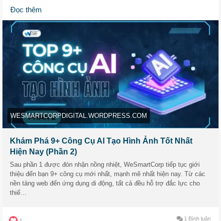
Đọc thêm
💡 Từ ý tưởng marketing, thiết kế đến nội dung mạng xã hội –
AI tạo hình ảnh đang là “cánh tay phải” cho các designer,
marketer và content creator.
🔥 Trong phần 2 này, WeSmartCorp gợi ý 9+ công cụ AI đỉnh
của đỉnh:
🎨 Artbreeder – Hô biến hình ảnh nhân vật, phong cảnh siêu
sáng tạo
🎬 Runway ML – Vừa tạo ảnh vừa chỉnh video, quá tiện cho
WESMARTCORPDIGITAL.WORDPRESS.COM
team media
🖌️ Fotor AI – Nhập mô tả là có ảnh nghệ ngay
Khám Phá 9+ Công Cụ AI Tạo Hình Ảnh Tốt Nhất
📸 PicWish – Tách nền, thay cảnh, chỉnh ảnh ảo diệu
Hiện Nay (Phần 2)
🧠 DreamStudio – Biến mô tả chi tiết thành tranh độc lạ
Sau phần 1 được đón nhận nồng nhiệt, WeSmartCorp tiếp tục giới
🏢 Getty Images & Shutterstock – Chuẩn bản quyền, ảnh đẹp
thiệu đến bạn 9+ công cụ mới nhất, mạnh mẽ nhất hiện nay. Từ các
sắc nét, dùng cho doanh nghiệp
nền tảng web đến ứng dụng di động, tất cả đều hỗ trợ đắc lực cho
📱 WOMBO Dream & Bing AI – Cầm điện thoại là sáng tạo
thiế…
được ngay!
1 Bình luận
1