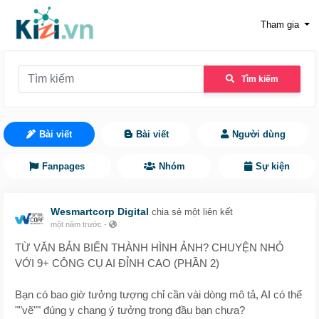
Tham gia
Tìm kiếm
Bài viết
Bài viết
Người dùng
Fanpages
Nhóm
Sự kiện
Wesmartcorp Digital
chia sẻ một liên kết
một năm trước
-
TỪ VĂN BẢN BIẾN THÀNH HÌNH ẢNH? CHUYỆN NHỎ
VỚI 9+ CÔNG CỤ AI ĐỈNH CAO (PHẦN 2)
Bạn có bao giờ tưởng tượng chỉ cần vài dòng mô tả, AI có thể
""vẽ"" đúng y chang ý tưởng trong đầu bạn chưa?