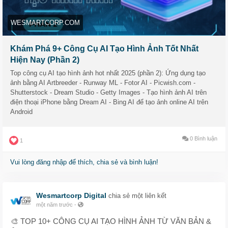
📱 Tạo ảnh nhanh gọn ngay trên điện thoại cùng Bing Image
Creator
WESMARTCORP.COM
Từ thiết kế, content marketing đến truyền thông mạng xã hội –
Khám Phá 9+ Công Cụ AI Tạo Hình Ảnh Tốt Nhất
bạn không thể thiếu các công cụ AI này!
Hiện Nay (Phần 2)
Top công cụ AI tạo hình ảnh hot nhất 2025 (phần 2): Ứng dụng tạo
👉 Xem chi tiết từng công cụ tại đây:
ảnh bằng AI Artbreeder - Runway ML - Fotor AI - Picwish.com -
🔗
https://wesmartcorp.com/ai-tri-tue-nhan-tao/cong-cu-ai-tao-
Shutterstock - Dream Studio - Getty Images - Tạo hình ảnh AI trên
hinh-anh-tot-nhat-phan-2/
điện thoại iPhone bằng Dream AI - Bing AI để tạo ảnh online AI trên
Android
#congcuaitaohinhanh
#taohinhanhbangai
#aitaohinhanh
#thietkehinhanhai
#congcuai
#hinhanhvangchatluong
0 Bình luận
1
#taohinhanhtudulieu
#congcutudonghoa
#taisinhnoidung
#wesmartcorp
Vui lòng đăng nhập để thích, chia sẻ và bình luận!
Wesmartcorp Digital
chia sẻ một liên kết
một năm trước
-
🎨 TOP 10+ CÔNG CỤ AI TẠO HÌNH ẢNH TỪ VĂN BẢN &