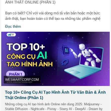
ẢNH THẬT ONLINE (PHẦN 1)
Bạn có biết? Chỉ với vài dòng mô tả văn bản hoặc một bức
ảnh thật, bạn hoàn toàn có thể tạo ra những tác phẩm nghệ
thuật ấn tượng nhờ Công Cụ AI Tạo Hình Ảnh.
Đọc thêm
🔥 WeSmartCorp giới thiệu đến bạn 10+ công cụ AI tạo hình
ảnh hot nhất hiện nay – từ Midjourney, Stable Diffusion đến
Canva, DALL·E 2...
Dù bạn là designer, content creator hay marketer, các công cụ
này sẽ giúp bạn tiết kiệm thời gian, bùng nổ ý tưởng và nâng
cấp chất lượng hình ảnh chỉ trong tích tắc!
💡 Có cả công cụ miễn phí & trả phí, phù hợp cho cả người
mới bắt đầu và dân chuyên nghiệp:
WESMARTCORP.COM
✅ Biến văn bản thành tranh nghệ thuật
✅ Tùy chọn phong cách, độ chi tiết
Top 10+ Công Cụ AI Tạo Hình Ảnh Từ Văn Bản & Ảnh
✅ Hỗ trợ AI tạo logo, minh họa, thuyết trình...
Thật Online (Phần 1)
Những công cụ AI tạo hình ảnh Online nên dùng 2025: Midjourney -
👉 Đọc ngay bài viết chi tiết để khám phá từng công cụ:
Stable Diffusion - Nightcafe - Pixray - Starry AI - DeepAI - Dream by